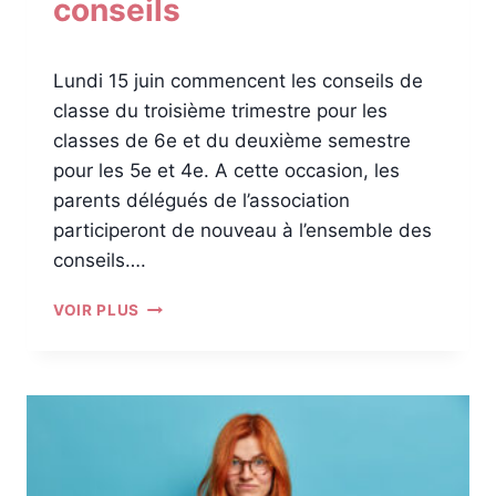
conseils
E
Lundi 15 juin commencent les conseils de
classe du troisième trimestre pour les
classes de 6e et du deuxième semestre
pour les 5e et 4e. A cette occasion, les
parents délégués de l’association
participeront de nouveau à l’ensemble des
conseils….
F
VOIR PLUS
I
N
D
’
A
N
N
É