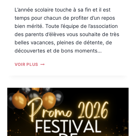
L’année scolaire touche à sa fin et il est
temps pour chacun de profiter d’un repos
bien mérité. Toute l’équipe de l’association
des parents d’élèves vous souhaite de très
belles vacances, pleines de détente, de
découvertes et de bons moments…
A
VOIR PLUS
L
A
R
E
N
T
R
É
E
!