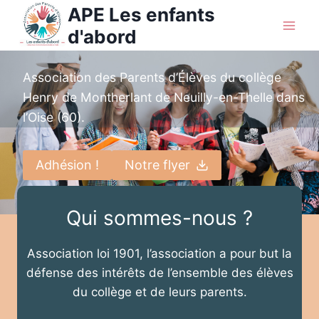
Aller
APE Les enfants
au
d'abord
contenu
Association des Parents d’Élèves du collège
Henry de Montherlant de Neuilly-en-Thelle dans
l’Oise (60).
Adhésion !
Notre flyer
Qui sommes-nous ?
Association loi 1901, l’association a pour but la
défense des intérêts de l’ensemble des élèves
du collège et de leurs parents.