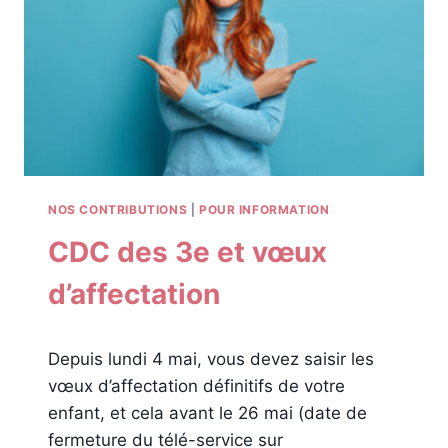
E
,
L
E
S
D
E
R
N
I
NOS CONTRIBUTIONS
|
POUR INFORMATION
E
CDC des 3e et vœux
R
S
d’affectation
C
O
N
S
Depuis lundi 4 mai, vous devez saisir les
E
vœux d’affectation définitifs de votre
I
enfant, et cela avant le 26 mai (date de
L
S
fermeture du télé-service sur