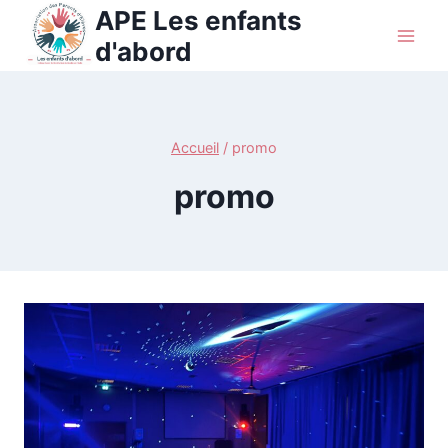
Aller
APE Les enfants
au
d'abord
contenu
Accueil
/
promo
promo