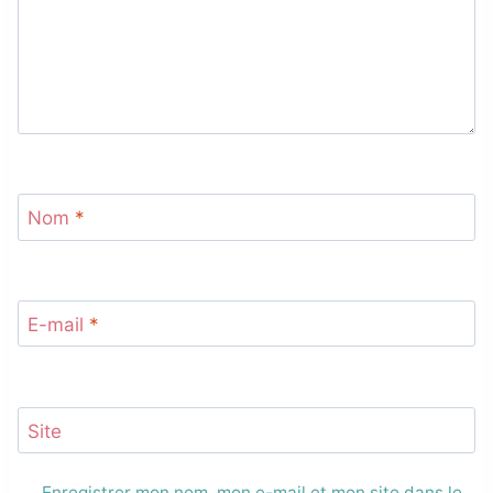
Nom
*
E-mail
*
Site
Enregistrer mon nom, mon e-mail et mon site dans le