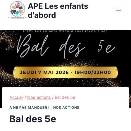
Aller
APE Les enfants
au
d'abord
contenu
Accueil
/
Nos actions
/
Bal des 5e
A NE PAS MANQUER !
|
NOS ACTIONS
Bal des 5e