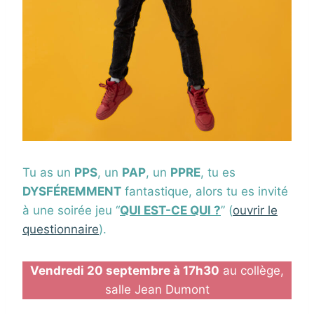
Tu as un
PPS
, un
PAP
, un
PPRE
, tu es
DYSFÉREMMENT
fantastique, alors tu es invité
à une soirée jeu “
QUI EST-CE QUI ?
” (
ouvrir le
questionnaire
).
Vendredi 20 septembre à 17h30
au collège,
salle Jean Dumont