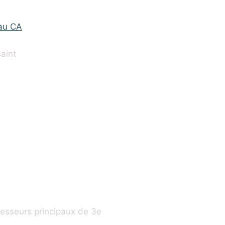
 au CA
aint
fesseurs principaux de 3e