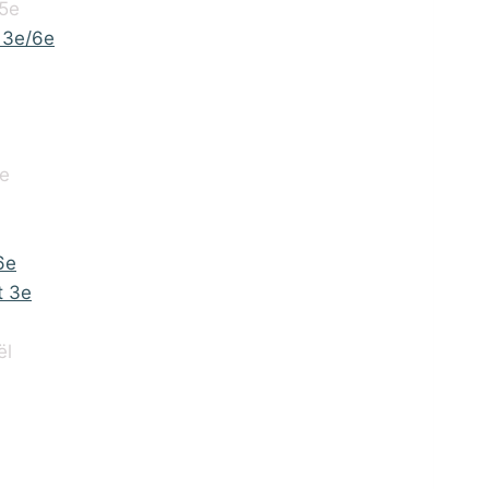
 5e
 3e/6e
3e
6e
t 3e
ël