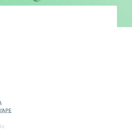
A
l’APE
4e