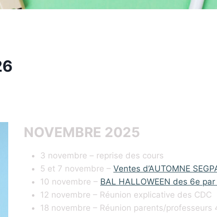
26
NOVEMBRE 2025
3 novembre – reprise des cours
5 et 7 novembre –
Ventes d’AUTOMNE SEGP
10 novembre –
BAL HALLOWEEN des 6e par 
12 novembre – Réunion explicative des CDC
18 novembre – Réunion parents/professeurs 