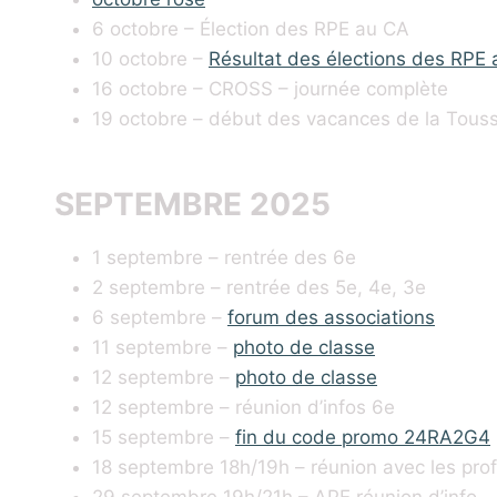
6 octobre – Élection des RPE au CA
10 octobre –
Résultat des élections des RPE
16 octobre – CROSS – journée complète
19 octobre – début des vacances de la Touss
SEPTEMBRE 2025
1 septembre – rentrée des 6e
2 septembre – rentrée des 5e, 4e, 3e
6 septembre –
forum des associations
11 septembre –
photo de classe
12 septembre –
photo de classe
12 septembre – réunion d’infos 6e
15 septembre –
fin du code promo 24RA2G4
18 septembre 18h/19h – réunion avec les pro
29 septembre 19h/21h – APE réunion d’info