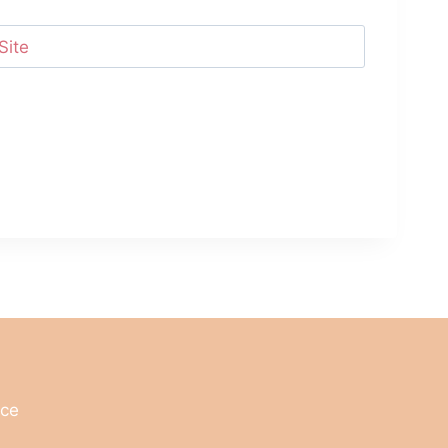
Site
nce