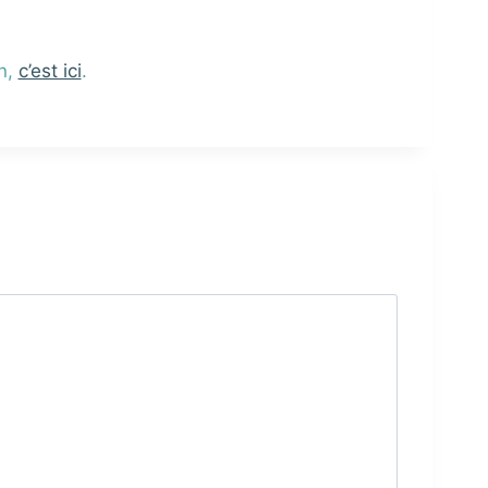
on,
c’est ici
.