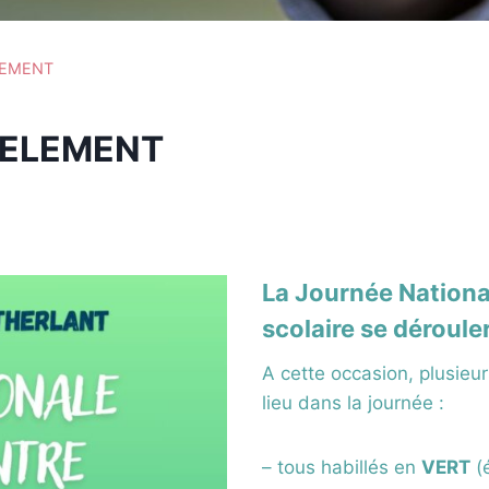
LEMENT
CELEMENT
La Journée Nationa
scolaire se déroule
A cette occasion, plusieur
lieu dans la journée :
– tous habillés en
VERT
(é