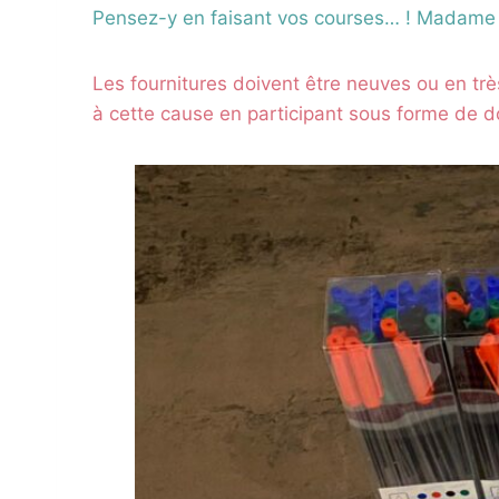
Pensez-y en faisant vos courses… ! Madame E
Les fournitures doivent être neuves ou en tr
à cette cause en participant sous forme de do