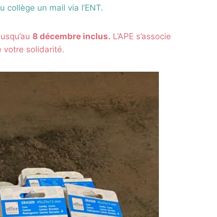
collège un mail via l’ENT.
jusqu’au
8 décembre inclus.
L’APE s’associe
votre solidarité.