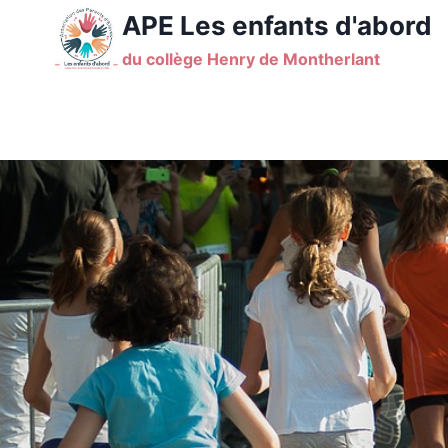
Aller
APE Les enfants d'abord
au
du collège Henry de Montherlant
contenu