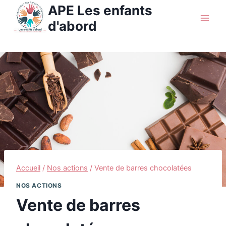
Aller
APE Les enfants
au
d'abord
contenu
Accueil
/
Nos actions
/
Vente de barres chocolatées
NOS ACTIONS
Vente de barres