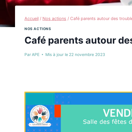
Accueil
/
Nos actions
/
Café parents autour des troub
NOS ACTIONS
Café parents autour de
Par
APE
Mis à jour le
22 novembre 2023