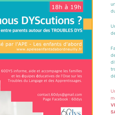
u
d
Un
de
F
d
di
tr
d
U
me
V
S