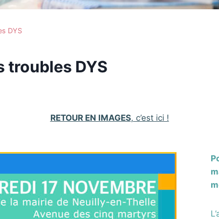
les DYS
s troubles DYS
RETOUR EN IMAGES
, c’est ici !
Po
m
m
L’